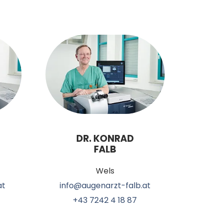
DR. KONRAD
FALB
Wels
at
info@augenarzt-falb.at
+43 7242 4 18 87