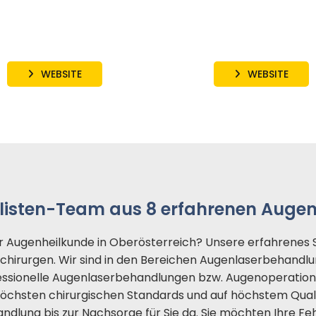
WEBSITE
WEBSITE
alisten-Team aus 8 erfahrenen Auge
 für Augenheilkunde in Oberösterreich? Unsere erfahren
hirurgen. Wir sind in den Bereichen Augenlaserbehandlun
ofessionelle Augenlaserbehandlungen bzw. Augenoperatio
höchsten chirurgischen Standards und auf höchstem Quali
lung bis zur Nachsorge für Sie da. Sie möchten Ihre Fehl