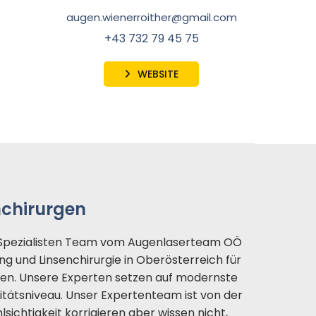
augen.wienerroither@gmail.com
+43 732 79 45 75
WEBSITE
nchirurgen
es Spezialisten Team vom Augenlaserteam OÖ
g und Linsenchirurgie in Oberösterreich für
nen. Unsere Experten setzen auf modernste
tätsniveau. Unser Expertenteam ist von der
sichtigkeit korrigieren aber wissen nicht,