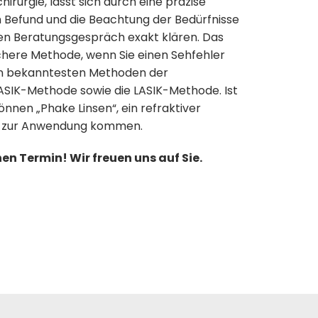
chirurgie, lässt sich durch eine präzise
n Befund und die Beachtung der Bedürfnisse
hen Beratungsgespräch exakt klären. Das
sichere Methode, wenn Sie einen Sehfehler
en bekanntesten Methoden der
ASIK-Methode sowie die LASIK-Methode. Ist
können „Phake Linsen“, ein refraktiver
n“ zur Anwendung kommen.
en Termin! Wir freuen uns auf Sie.