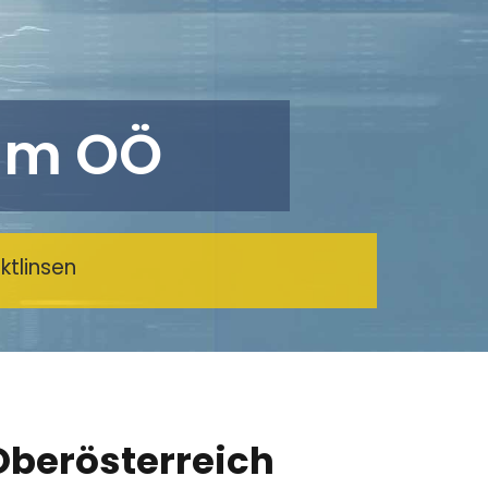
am OÖ
ktlinsen
Oberösterreich